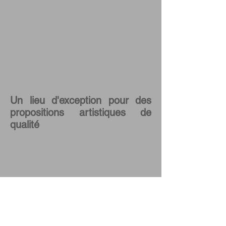
Un lieu d'exception pour des
propositions artistiques de
qualité
Un lieu parfait pour concilier
l'Art contemporain et le