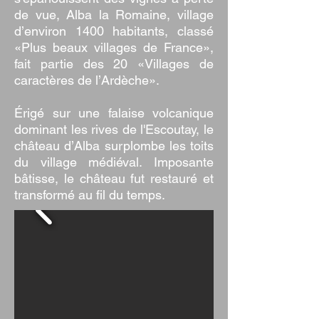
de vue, Alba la Romaine, village
d’environ 1400 habitants, classé
«Plus beaux villages de France»,
fait partie des 20 «Villages de
caractères de l’Ardèche».
Érigé sur une falaise volcanique
dominant les rives de l'Escoutay, le
château d’Alba surplombe les toits
du village médiéval. Imposante
bâtisse, le château fut restauré et
transformé au fil du temps.